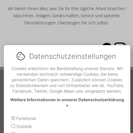
Wir bieten Ihnen alles, was Sie für Ihre tägliche Arbeit brauchen:
Maschinen, Anlagen, Gerätschaften, Service und spezielle
Dienstleistungen. Überzeugen Sie sich selbst.
Datenschutz­einstellungen
Cookies erleichtern die Bereitstellung unserer Dienste. Wir
verwenden technisch notwendige Cookies, die keine
Service Hotline
persönlichen Daten speichern. Zusätzlich können Cookies
zu Statistikzwecken und von Drittanbieter wie zb. YouTube,
Facebook, Twitter, Google Maps usw. eingesetzt werden.
Während der Bürozeiten
Telefonnummer
Weitere Informationen in unserer Datenschutzerklärung
MO - DO | 07:00 bis 12:00
»
und 13:00 bis 16:30
05522 / 37500-18
FR | 07:30 bis 12:00
Funktional
Außerhalb der Bürozeiten
Statistik
Bundesland
Notrufnummer
MO - SO | 07:00 - 19:00