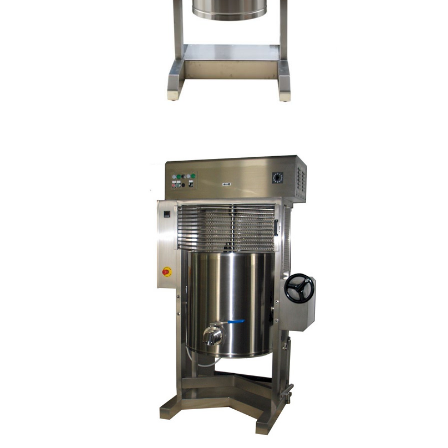
WEITERLESEN …
Cremekocher Korü_mat S
Cremekocher
WEITERLESEN …