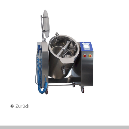
Cremekocher Korü_mat 2G
Cremekocher
WEITERLESEN …
Zurück