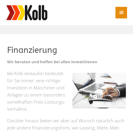
Finanzierung
Wir beraten und helfen bei allen Investitionen
Bei Kolb einkaufen bedeutet
für Sie immer: eine richtige
Investition in Maschinen und
Anlagen zu einem besonders
vorteilhaften Preis-Leistungs-
Verhältnis
Darüber hinaus bieten wir aber auf Wunsch natürlich auch
jede andere Finanzierungsform, wie Leasing, Miete, Miet-