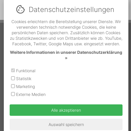
Datenschutz­einstellungen
Cookies erleichtern die Bereitstellung unserer Dienste. Wir
verwenden technisch notwendige Cookies, die keine
Service Hotline
persönlichen Daten speichern. Zusätzlich können Cookies
zu Statistikzwecken und von Drittanbieter wie zb. YouTube,
Facebook, Twitter, Google Maps usw. eingesetzt werden.
Während der Bürozeiten
Telefonnummer
Weitere Informationen in unserer Datenschutzerklärung
MO - DO | 07:00 bis 12:00
»
und 13:00 bis 16:30
05522 / 37500-18
FR | 07:30 bis 12:00
Funktional
Außerhalb der Bürozeiten
Statistik
Bundesland
Notrufnummer
MO - SO | 07:00 - 19:00
Marketing
OÖ / Salzburg
0664 / 262 87 02
Externe Medien
Wien / NÖ / Bgld
0664 / 183 91 17
Alle akzeptieren
Stmk / Ktn / Osttirol
0664 / 262 87 11
Tirol
0664 / 262 87 10
Auswahl speichern