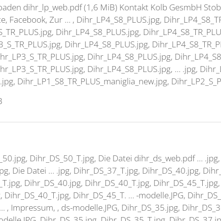
loaden
dihr_lp_web.pdf
(1,6 MiB) Kontakt Kolb GesmbH Stobe
e, Facebook, Zur … ,
Dihr_LP4_S8_PLUS.jpg
,
Dihr_LP4_S8_T
S_TR_PLUS.jpg
,
Dihr_LP4_S8_PLUS.jpg
,
Dihr_LP4_S8_TR_PLU
3_S_TR_PLUS.jpg
,
Dihr_LP4_S8_PLUS.jpg
,
Dihr_LP4_S8_TR_P
ihr_LP3_S_TR_PLUS.jpg
,
Dihr_LP4_S8_PLUS.jpg
,
Dihr_LP4_S8
ihr_LP3_S_TR_PLUS.jpg
,
Dihr_LP4_S8_PLUS.jpg
, … .jpg,
Dihr_
 .jpg,
Dihr_LP1_S8_TR_PLUS_maniglia_new.jpg
,
Dihr_LP2_S_P
B
_50.jpg
,
Dihr
_DS_50_T.jpg, Die Datei
dihr
_ds_web.pdf … .jpg
pg, Die Datei … .jpg,
Dihr_DS_37_T.jpg
,
Dihr_DS_40.jpg
,
Dihr
_T.jpg
,
Dihr_DS_40.jpg
,
Dihr_DS_40_T.jpg
,
Dihr_DS_45_T.jpg
g
,
Dihr_DS_40_T.jpg
,
Dihr
_DS_45_T. … -modelle.JPG,
Dihr_DS_
… , Impressum, , ds-modelle.JPG,
Dihr_DS_35.jpg
,
Dihr_DS_3
odelle.JPG,
Dihr_DS_35.jpg
,
Dihr_DS_35_T.jpg
,
Dihr_DS_37.j