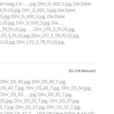
rnweg 2 A - … .jpg,
Dihr_G_600_S.jpg
, Die Datei
R_PLUS.jpg
,
Dihr_G_600_S.jpg
, Die Datei
S.jpg
,
Dihr_G_600_S.jpg
, Die Datei
LUS.jpg
,
Dihr_G_600_S.jpg
, Die … ,
_TR_PLUS.jpg
, … ,
Dihr_LP2_S_PLUS.jpg
,
LP2_S_PLUS.jpg
,
Dihr_LP2_S_TR_PLUS.jpg
,
LUS.jpg
,
Dihr_LP2_S_TR_PLUS.jpg
,
[81.25% Relevanz]
,
Dihr_DS_40.jpg
,
Dihr_DS_40_T.jpg
,
_DS_40_T.jpg
,
Dihr_DS_45_T.jpg
,
Dihr_DS_50.jpg
,
,
Dihr
_DS_50. … .jpg,
Dihr_DS_35_T.jpg
,
35.jpg
,
Dihr_DS_35_T.jpg
,
Dihr_DS_37.jpg
,
5_T.jpg
,
Dihr_DS_37.jpg
,
Dihr_DS_37_T.jpg
,
pg
,
Dihr
_DS_37_T. …
Dihr
DS-Serie Sofort Auskunft: