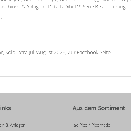
schinen & Anlagen - Details
Dihr
DS-Serie Beschreibung
kB
hr
, Kolb Extra Juli/August 2026, Zur Facebook-Seite
inks
Aus dem Sortiment
en & Anlagen
Jac Pico / Picomatic