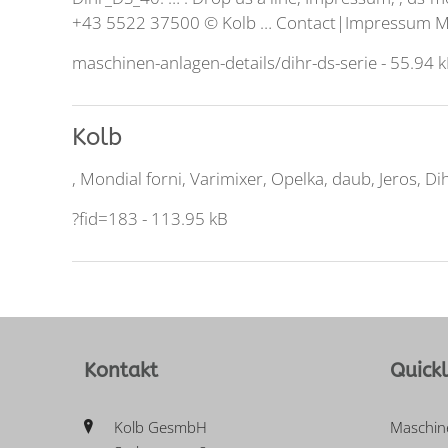
+43 5522 37500 © Kolb … Contact|Impressum Ma
maschinen-anlagen-details/dihr-ds-serie
- 55.94 
Kolb
, Mondial forni, Varimixer, Opelka, daub, Jeros,
Di
?fid=183
- 113.95 kB
Kontakt
Quickl
Kolb GesmbH
Maschin