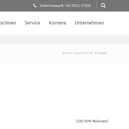
Sofort Auskunft: +43 5522 37500
schinen
Service
Karriere
Unternehmen
Back & Gastrotechnik
Suche
[100.00% Relevanz]