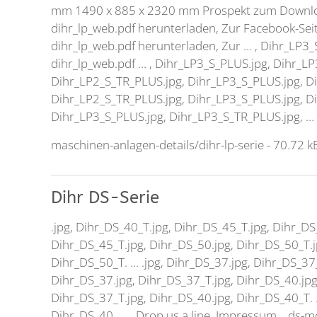
mm 1490 x 885 x 2320 mm Prospekt zum Down
dihr_lp_web.pdf
herunterladen, Zur Facebook-Seit
dihr_lp_web.pdf
herunterladen, Zur … ,
Dihr_LP3_
dihr_lp_web.pdf
… ,
Dihr_LP3_S_PLUS.jpg
,
Dihr_LP
Dihr_LP2_S_TR_PLUS.jpg
,
Dihr_LP3_S_PLUS.jpg
,
D
Dihr_LP2_S_TR_PLUS.jpg
,
Dihr_LP3_S_PLUS.jpg
,
D
Dihr_LP3_S_PLUS.jpg
,
Dihr_LP3_S_TR_PLUS.jpg
, …
maschinen-anlagen-details/dihr-lp-serie
- 70.72 k
Dihr DS-Serie
.jpg,
Dihr_DS_40_T.jpg
,
Dihr_DS_45_T.jpg
,
Dihr_DS
Dihr_DS_45_T.jpg
,
Dihr_DS_50.jpg
,
Dihr
_DS_50_T.j
Dihr
_DS_50_T. … .jpg,
Dihr_DS_37.jpg
,
Dihr_DS_37
Dihr_DS_37.jpg
,
Dihr_DS_37_T.jpg
,
Dihr_DS_40.jp
Dihr_DS_37_T.jpg
,
Dihr_DS_40.jpg
,
Dihr
_DS_40_T. 
Dihr
_DS_40. … . Drop us a line, Impressum, , ds-m