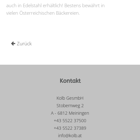
auch in Edelstahl erhältlich! Bestens bewährt in
vielen Österreichischen Bäckereien.
Zurück
Kontakt
Kolb GesmbH
Stobernweg 2
A - 6812 Meiningen
+43 5522 37500
+43 5522 37389
info@kolb.at