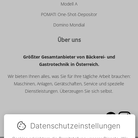
Modell A
POMATI One-Shot-Depositor
Domino Mondial
Über uns
Größter Gesamtanbieter von Bäckerei- und
Gastrotechnik in Österreich.
Wir bieten Ihnen alles, was Sie für Ihre tägliche Arbeit brauchen:
Maschinen, Anlagen, Gerätschaften, Service und spezielle
Dienstleistungen. Überzeugen Sie sich selbst.
Datenschutz­einstellungen