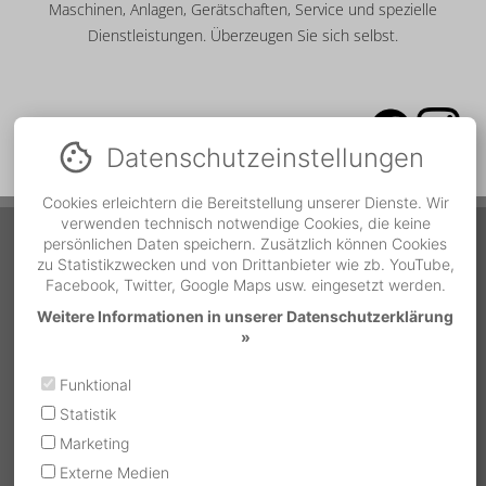
Maschinen, Anlagen, Gerätschaften, Service und spezielle
Dienstleistungen. Überzeugen Sie sich selbst.
Datenschutz­einstellungen
Cookies erleichtern die Bereitstellung unserer Dienste. Wir
verwenden technisch notwendige Cookies, die keine
Service Hotline
persönlichen Daten speichern. Zusätzlich können Cookies
zu Statistikzwecken und von Drittanbieter wie zb. YouTube,
Facebook, Twitter, Google Maps usw. eingesetzt werden.
Während der Bürozeiten
Telefonnummer
Weitere Informationen in unserer Datenschutzerklärung
MO - DO | 07:00 bis 12:00
»
und 13:00 bis 16:30
05522 / 37500-18
FR | 07:30 bis 12:00
Funktional
Außerhalb der Bürozeiten
Statistik
Bundesland
Notrufnummer
MO - SO | 07:00 - 19:00
Marketing
OÖ / Salzburg
0664 / 262 87 02
Externe Medien