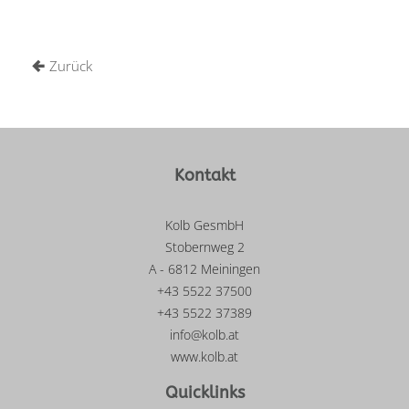
Zurück
Kontakt
Kolb GesmbH
Stobernweg 2
A - 6812 Meiningen
+43 5522 37500
+43 5522 37389
info@kolb.at
www.kolb.at
Quicklinks