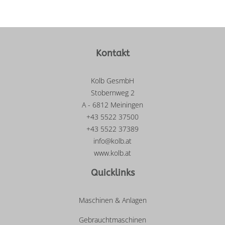
Kontakt
Kolb GesmbH
Stobernweg 2
A - 6812 Meiningen
+43 5522 37500
+43 5522 37389
info@kolb.at
www.kolb.at
Quicklinks
Maschinen & Anlagen
Gebrauchtmaschinen