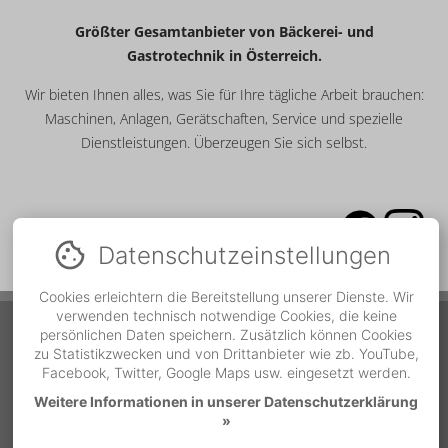
Größter Gesamtanbieter von Bäckerei- und
Gastrotechnik in Österreich.
Wir bieten Ihnen alles, was Sie für Ihre tägliche Arbeit brauchen:
Maschinen, Anlagen, Gerätschaften, Service und spezielle
Dienstleistungen. Überzeugen Sie sich selbst.
Datenschutz­einstellungen
Cookies erleichtern die Bereitstellung unserer Dienste. Wir
verwenden technisch notwendige Cookies, die keine
Service Hotline
persönlichen Daten speichern. Zusätzlich können Cookies
zu Statistikzwecken und von Drittanbieter wie zb. YouTube,
Während der Bürozeiten
Telefonnummer
Facebook, Twitter, Google Maps usw. eingesetzt werden.
Weitere Informationen in unserer Datenschutzerklärung
MO - DO | 07:00 bis 12:00
»
und 13:00 bis 16:30
05522 / 37500-18