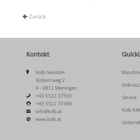
Zurück
Kontakt
Quickl
Kolb GesmbH
Maschin
Stobernweg 2
Gebrauc
A - 6812 Meiningen
+43 5522 37500
Service
+43 5522 37389
Kolb Käl
info@kolb.at
www.kolb.at
Untern