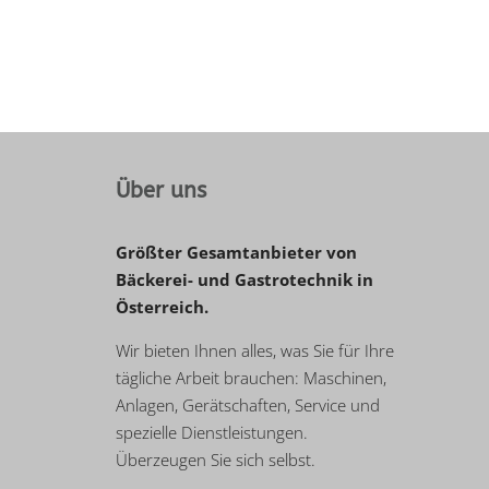
Über uns
Größter Gesamtanbieter von
Bäckerei- und Gastrotechnik in
Österreich.
Wir bieten Ihnen alles, was Sie für Ihre
tägliche Arbeit brauchen: Maschinen,
Anlagen, Gerätschaften, Service und
spezielle Dienstleistungen.
Überzeugen Sie sich selbst.