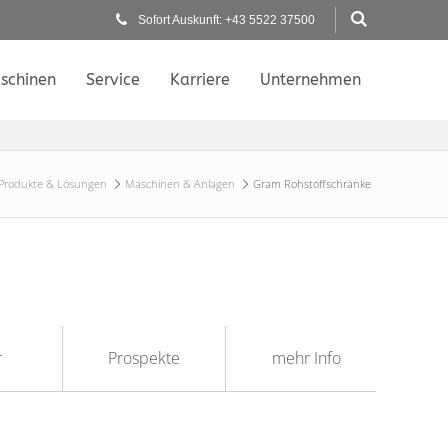
Sofort Auskunft: +43 5522 37500
schinen
Service
Karriere
Unternehmen
Produkte & Lösungen
Maschinen & Anlagen
Gram Rohstoffschränke
r
Prospekte
mehr Info