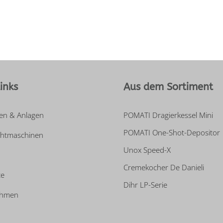
inks
Aus dem Sortiment
en & Anlagen
POMATI Dragierkessel Mini
POMATI One-Shot-Depositor
htmaschinen
Unox Speed-X
Cremekocher De Danieli
te
Dihr LP-Serie
ehmen