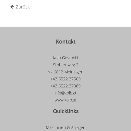
Zurück
Kontakt
Kolb GesmbH
Stobernweg 2
A - 6812 Meiningen
+43 5522 37500
+43 5522 37389
info@kolb.at
www.kolb.at
Quicklinks
Maschinen & Anlagen