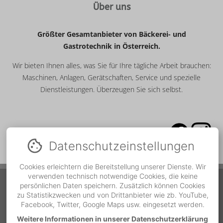
Über uns
Größter Gesamtanbieter von Bäckerei- und
Gastrotechnik in Österreich.
Wir bieten Ihnen alles, was Sie für Ihre tägliche Arbeit brauchen:
Maschinen, Anlagen, Gerätschaften, Service und spezielle
Dienstleistungen. Überzeugen Sie sich selbst.
Datenschutz­einstellungen
Cookies erleichtern die Bereitstellung unserer Dienste. Wir
verwenden technisch notwendige Cookies, die keine
Service Hotline
persönlichen Daten speichern. Zusätzlich können Cookies
zu Statistikzwecken und von Drittanbieter wie zb. YouTube,
Während der Bürozeiten
Telefonnummer
Facebook, Twitter, Google Maps usw. eingesetzt werden.
Weitere Informationen in unserer Datenschutzerklärung
MO - DO | 07:00 bis 12:00